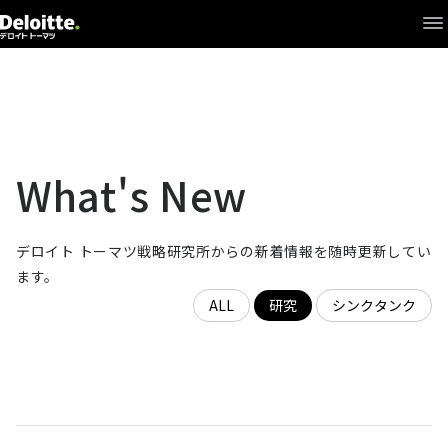
What's New
+
研究開発
+
シンクタンク
Interview
What's New
+
戦略研究所について
デロイト トーマツ戦略研究所からの新着情報を随時更新してい
ます。
研究員
ALL
研究
シンクタンク