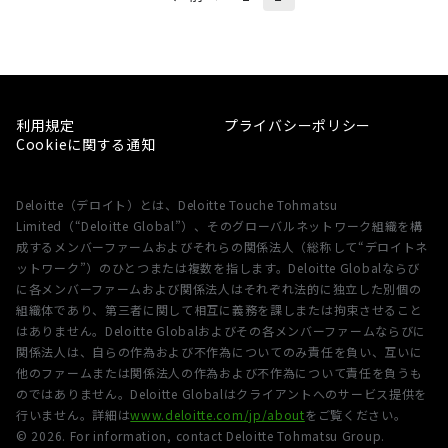
利用規定
プライバシーポリシー
Cookieに関する通知
Deloitte（デロイト）とは、Deloitte Touche Tohmatsu
Limited（“Deloitte Global”）、そのグローバルネットワーク組織を構
成するメンバーファームおよびそれらの関係法人（総称して“デロイトネ
ットワーク”）のひとつまたは複数を指します。Deloitte Globalならび
に各メンバーファームおよび関係法人はそれぞれ法的に独立した別個の
組織体であり、第三者に関して相互に義務を課しまたは拘束させること
はありません。Deloitte Globalおよびその各メンバーファームならびに
関係法人は、自らの作為および不作為についてのみ責任を負い、互いに
他のファームまたは関係法人の作為および不作為について責任を負うも
のではありません。Deloitte Globalはクライアントへのサービス提供を
行いません。詳細は
www.deloitte.com/jp/about
をご覧ください。
©
2026
. For information, contact Deloitte Tohmatsu Group.