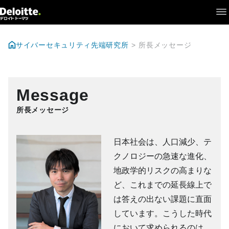
What's New
+
研究開発
サイバーセキュリティ先端研究所
所長メッセージ
+
シンクタンク
Interview
Message
所長メッセージ
+
戦略研究所について
日本社会は、人口減少、テ
研究員
クノロジーの急速な進化、
地政学的リスクの高まりな
ど、これまでの延長線上で
は答えの出ない課題に直面
しています。こうした時代
において求められるのは、