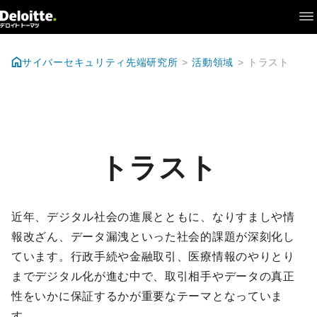
What's New
+
研究開発
サイバーセキュリティ先端研究所
活動領域
トラスト
+
シンクタンク
Interview
+
トラスト
戦略研究所について
研究員
近年、デジタル社会の進展とともに、なりすましや情
報改ざん、データ漏洩といった社会的課題が深刻化し
ています。行政手続や金融取引、医療情報のやりとり
までデジタル化が進む中で、取引相手やデータの真正
性をいかに保証するかが重要なテーマとなっていま
す。