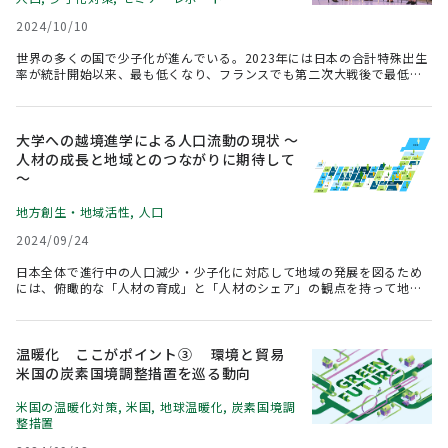
2024/10/10
世界の多くの国で少子化が進んでいる。2023年には日本の合計特殊出生
率が統計開始以来、最も低くなり、フランスでも第二次大戦後で最低に
近い水準に落ち込んだ。こうしたなか、合計特殊出生率が改善している
国として注目を集めているのがハンガリーだ。同国の家族政策を10年以
上リードしたKatalin Novak元大統領と、世界的に著名な人口減少の研究
者であるStephen J. Shaw氏を有限責任監査法人トーマツが招き、世界
大学への越境進学による人口流動の現状 ～
が直面する少子化と人口減少、そして日本の未来を議論した。
人材の成長と地域とのつながりに期待して
～
地方創生・地域活性
,
人口
2024/09/24
日本全体で進行中の人口減少・少子化に対応して地域の発展を図るため
には、俯瞰的な「人材の育成」と「人材のシェア」の観点を持って地域
づくりを進める必要がある。
温暖化 ここがポイント③ 環境と貿易
米国の炭素国境調整措置を巡る動向
米国の温暖化対策
,
米国
,
地球温暖化
,
炭素国境調
整措置