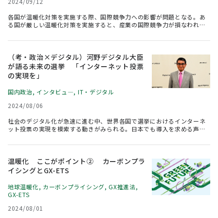
2024/09/12
各国が温暖化対策を実施する際、国際競争力への影響が問題となる。あ
る国が厳しい温暖化対策を実施すると、産業の国際競争力が損なわれる
懸念がある。同等の対策が他国で講じられていなければ、その国の輸出
品が産業競争の面で相対的に不利になるからである。このような懸念に
対応するために採られている様々な措置の一つが炭素国境調整措置
（CBAM）である。具体的には、輸入品製造時の温室効果ガス（GHG）
（考・政治×デジタル）河野デジタル大臣
排出を対象とした負担を通関の際に求め、競争上の不公平是正を図るも
が語る未来の選挙 「インターネット投票
のである。EUで2023年10月に施行されたのに続き、英国が導入を決め
の実現を」
た。さらに豪州でも、産業分野へのGHG排出の総量規制導入を受けて
CBAM導入が検討されている。GHG排出を規制していない米国でも、
国内政治
,
インタビュ―
,
IT・デジタル
CBAM導入の動きが議会中心に活発化し、2024年7月、連邦下院に民
主、共和超党派での法案、PROVE IT Actが提案された。2023年8月に上
2024/08/06
院で提案された法案に修正を加え、改めて下院に提案されたものであ
る。成立するかどうかは読めない部分も多いが、11月の大統領選と連邦
社会のデジタル化が急速に進む中、世界各国で選挙におけるインターネ
議会選の結果次第では、議論が進展する可能性もある。一方でCBAMにつ
ット投票の実現を模索する動きがみられる。日本でも導入を求める声が
いては、自由貿易を原則とする世界貿易機関（WTO）のルールとの整合
あり、政府や各政党で議論が行われている。民主主義の根幹である選挙
性に関する懸念が残っており、具体的な実施に向けた課題は多い。
において、「誰一人取り残されない、人に優しいデジタル化を」という
デジタル庁が掲げるミッションをどのように実現するのか。河野太郎デ
ジタル大臣にインタビューし、日本でのネット投票の課題やこれからの
温暖化 ここがポイント② カーボンプラ
展望について聞いた。その中で河野デジタル大臣は、今後予定されてい
イシングとGX-ETS
る参院選での一部導入に意欲を示した。
地球温暖化
,
カーボンプライシング
,
GX推進法
,
GX-ETS
2024/08/01