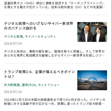
温室効果ガス（GHG）排出に価格を設定する「カーボンプライシング」
を導入する動きが広がっている。従来は欧州連合（EU）などの先進国が
主体だったが、近年は中国、韓国、南アフリカ共和国といった新興国、
途上国にも波及。日本でも企業の自主的な温暖化対策を促す枠組みが設
立され、そして、2023年からGXリーグに参加する企業による排出量取引
制度（GX-ETS）の試行が開始された。当初は日本政府が運営する制度に
デジタル政策へのいざない――サイバー新世界
由来する排出枠（クレジット）に限り利用が認められる見込みだった
のガバナンス設計を
が、2024年4月に追加的に利用が認められるクレジットのガイドライン
が発表された。今後の展開が注目される。
デジタル政策
,
サイバーセキュリティ
2024/07/19
デジタル技術は、業態の壁を崩し、国境を易々と突破し、そして世界の
あらゆる境界と既成概念を破壊しながらサイバー新世界を形成しつつあ
る。ところが、これに対峙するための「ガバナンス論」はおろか、その
礎となる「フィロソフィー」さえも暗中模索のさなかにある。今こそ、
産官学ステークホルダーの英知を結集し、「デジタル政策」の確立を急
ぐべきである――。谷脇 康彦 デジタル政策フォーラム 代表幹事と神薗 雅紀
トランプ政策2.0、企業が備えるべきポイン
デロイト トーマツ サイバー合同会社 執行役員による提言。（司会・構
トは？
成＝水野 博泰 DTFAインスティテュート 主席研究員）
米大統領選
,
選挙2024
,
ホットイシュー
2024/07/16
2024年11月５日の米国大統領選挙まで残り4カ月を切った。バイデン大
統領に対する高齢不安が広がる一方、銃撃に遭ったトランプ前大統領の
勢いは増している。日本では「もしトラ（もしもトランプ氏が再び大統