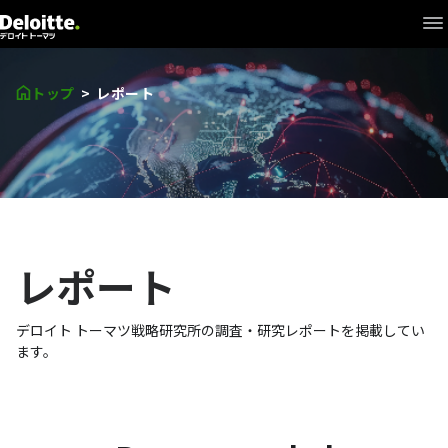
What's New
+
研究開発
トップ
レポート
+
シンクタンク
Interview
+
戦略研究所について
レポート
研究員
デロイト トーマツ戦略研究所の調査・研究レポートを掲載してい
ます。