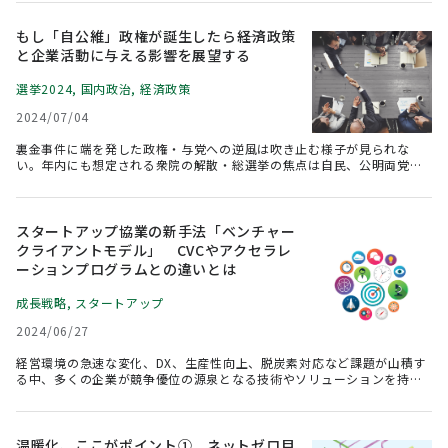
領になったら）」ではなく、「ほぼトラ（ほぼトランプ氏が勝ちそ
う）」、「確トラ（確実にトランプ氏が勝つ）」という論調が目立って
きた。選挙結果を見通すことは簡単ではないが、トランプ氏の勝敗に関
もし「自公維」政権が誕生したら――経済政策
わらず、トランプ主義的な主張が今後の米国政治に影響を与えることは
と企業活動に与える影響を展望する
間違いない。政策の不確実性を増す米国で、日本企業が取るべき備えに
ついて整理する。
選挙2024
,
国内政治
,
経済政策
2024/07/04
裏金事件に端を発した政権・与党への逆風は吹き止む様子が見られな
い。年内にも想定される衆院の解散・総選挙の焦点は自民、公明両党で
過半数を確保できるかにある。過半数を獲得できなかった場合、政権与
党を維持するために自民が日本維新の会を連立のパートナーとして組み
入れると見る向きも少なくない。そこで本稿では、維新の政策を概括し
たうえで、仮に政権入りした際に政府の経済政策ひいては企業活動にど
スタートアップ協業の新手法「ベンチャー
のような変化をもたらし得るのか考えたい。
クライアントモデル」 CVCやアクセラレ
ーションプログラムとの違いとは
成長戦略
,
スタートアップ
2024/06/27
経営環境の急速な変化、DX、生産性向上、脱炭素対応など課題が山積す
る中、多くの企業が競争優位の源泉となる技術やソリューションを持つ
スタートアップとの協業を通じたオープンイノベーションを目指してい
る。政府も予算約1兆円の政策「スタートアップ育成5か年計画」を推進
する。ところが、スタートアップとのオープンイノベーションの成功事
例は必ずしも多くは聞かれず、実現に苦しむ企業も多いのが実情であ
温暖化、ここがポイント① ネットゼロ目