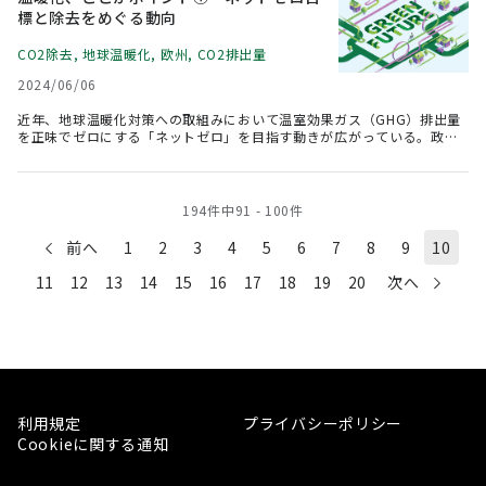
る。そこで、スタートアップとの協業において世界的に注目が高まって
標と除去をめぐる動向
いるベンチャークライアントモデルについて、従来手法との違いと革新
性を分析する。
CO2除去
,
地球温暖化
,
欧州
,
CO2排出量
2024/06/06
近年、地球温暖化対策への取組みにおいて温室効果ガス（GHG）排出量
を正味でゼロにする「ネットゼロ」を目指す動きが広がっている。政府
だけではなく地方自治体、企業なども、自主的に設定したネットゼロ目
標の目標達成に動き始めている。ネットゼロではGHG排出量を可能な限
り削減する一方、削減が困難な排出量については大気中からCO2を除去
することで、排出量と除去量を均衡させる。GHG排出量の削減だけでは
194
件中
91
-
100
件
なくCO2除去も重要なため、除去に関連する取組みや技術への関心が高
まって来ている。こうした中、EU では2024年4月に排出枠の取引を活用
前へ
1
2
3
4
5
6
7
8
9
10
して除去の導入を支援する制度が、欧州議会において正式に採択され
た。今後、多方面に影響を及ぼす可能性もある。
11
12
13
14
15
16
17
18
19
20
次へ
利用規定
プライバシーポリシー
Cookieに関する通知