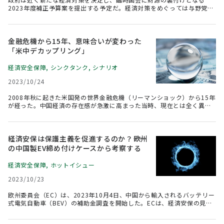
2023年度補正予算案を提出する予定だ。経済対策をめぐっては与野党か
ら「減税」を主張する声が多くあがった。背景には、長らく安定してい
た物価が急激に上昇したことで、国民の実生活に影響が広がっているこ
とがある。そこで本稿では、個人所得税制度のインフレ調整という観点
からブラケット・クリープへの対応について考察する。所得税制の見直
金融危機から15年、意味合いが変わった
しは消費に影響を与え得るため、企業もその動向には注視を求められそ
「米中デカップリング」
うだ。
経済安全保障
,
シンクタンク
,
シナリオ
2023/10/24
2008年秋に起きた米国発の世界金融危機（リーマンショック）から15年
が経った。中国経済の存在感が急激に高まった当時、現在とは全く異な
る視点から「米国と中国のデカップリング（切り離し）」に対する関心
が集まっていたことを取り上げたい。米中デカップリングの意味合い
は、金融・経済政策や金融規制同様、15年の間に大きく変わった。こう
した用語の移り変わりに着目していくことも、企業戦略にとって重要で
経済安保は保護主義を促進するのか？――欧州
はないだろうか。
の中国製EV締め付けケースから考察する
経済安全保障
,
ホットイシュー
2023/10/23
欧州委員会（EC）は、2023年10月4日、中国から輸入されるバッテリー
式電気自動車（BEV）の補助金調査を開始した。ECは、経済安保の見地
から貿易・投資などの管理を強化しており、欧州域内の産業基盤強化と
国際社会での欧州の競争力向上を目指す。ただし、経済安保を掲げた規