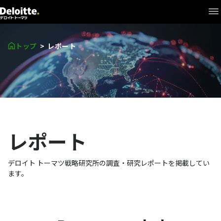
What's New
+
研究開発
トップ
レポート
+
シンクタンク
Interview
+
戦略研究所について
レポート
研究員
デロイト トーマツ戦略研究所の調査・研究レポートを掲載してい
ます。