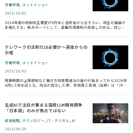
労働市場
,
ホットイシュー
2023/10/03
2024年度の税制改正要望が8月末に各府省から出そろい、改正の議論が
本格化する。焦点の一つとして、退職所得課税の見直しがある。同じ会
社の勤続年数が長いほど控除額が増える仕組みは、成長分野への円滑な
労働移動を妨げているのではないかという問題意識から俎上に載った。
控除額の見直しには様々な意見があるが、個人の働き方が違っても中立
な税負担があるべき姿だろう。本稿ではスタートアップ企業の目線で考
テレワークの法制化は必要か～英独からの
えてみたい。
示唆
労働市場
,
ホットイシュー
2023/10/03
残業時間の上限規制など働き方改革関連法の施行が始まってから2024年
4月に5年を迎える。同法が成立した際、安倍晋三首相（当時）は「70年
ぶりの大改革」と評した(※1)。5年という政策的な節目を控え、施行後
に起きた変化を振り返ると、コロナ禍によるテレワークの急拡大がまず
挙げられるだろう。次の働き方改革のテーマとして、労働者にニーズの
あるテレワークを労働法制でどのように位置づけるべきだろうか。テレ
生成AIで注目が集まる国産LLM開発競争
ワークなど柔軟に働くことを勤務先の企業に求める権利を定めている英
「日本語」のみが焦点ではない
国や法制化を検討するドイツを参考に考えてみたい。
成長戦略
,
テクノロジー
,
IT・デジタル
,
AI
2023/09/29