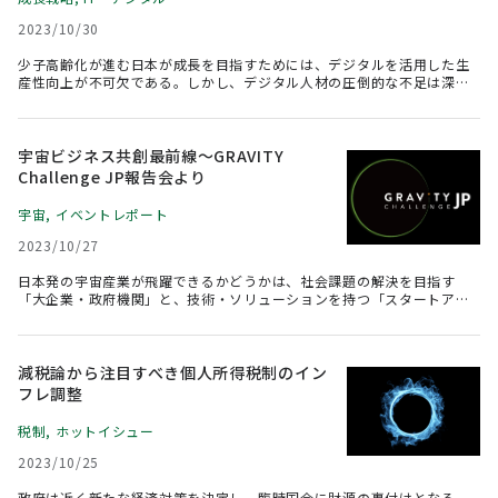
2023/10/30
少子高齢化が進む日本が成長を目指すためには、デジタルを活用した生
産性向上が不可欠である。しかし、デジタル人材の圧倒的な不足は深刻
な課題となっている。日本では特に、量の不足、技術のミスマッチ、偏
在という「三重苦」の状態にある。昨今リスキリングがバズワード化し
ているが、どの領域でどのような人材を育成すべきか、政策の精度を高
めることが求められる。IT企業、ユーザ企業、教育機関、地域それぞれ
宇宙ビジネス共創最前線～GRAVITY
に異なる人材不足の課題と有効な対応策を見直し、社会全体で取り組む
Challenge JP報告会より
必要がある。
宇宙
,
イベントレポート
2023/10/27
日本発の宇宙産業が飛躍できるかどうかは、社会課題の解決を目指す
「大企業・政府機関」と、技術・ソリューションを持つ「スタートアッ
プ・大学・研究機関」の協業にかかっている――。そうした確信に基づき、
デロイト トーマツ グループが立ち上げた宇宙特化型アクセラレーション
プログラムが「GRAVITY Challenge JP」である。共創プロジェクトが
次々に誕生し、9月14日には報告会が開催された。その骨子をレポート
減税論から注目すべき個人所得税制のイン
する。
フレ調整
税制
,
ホットイシュー
2023/10/25
政府は近く新たな経済対策を決定し、臨時国会に財源の裏付けとなる