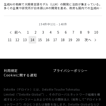
生成AIの勃興で大規模言語モデル（LLM）の開発に注目が集まっている。
多くの企業や研究所が日本語LLMの開発を進め、政府も国内での生成AI開
発を促進する方針を打ち出す。日本語LLMの意義は、日本語での精度向上
のみにとどまらない。安全保障上の重要性、技術育成とイノベーション
の促進、カスタマイズによる企業変革への貢献にも期待できる。
194
件中
131
-
140
件
前へ
1
2
3
4
5
6
7
8
9
10
11
12
13
14
15
16
17
18
19
20
次へ
利用規定
プライバシーポリシー
Cookieに関する通知
Deloitte（デロイト）とは、Deloitte Touche Tohmatsu
Limited（“Deloitte Global”）、そのグローバルネットワーク組織を構
成するメンバーファームおよびそれらの関係法人（総称して“デロイトネ
ットワーク”）のひとつまたは複数を指します。Deloitte Globalならび