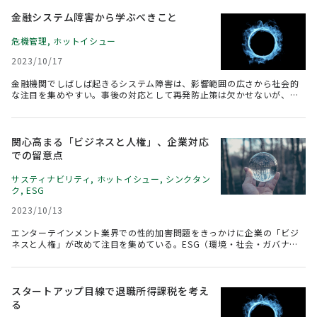
制が行き過ぎれば保護主義の弊害を招きかねない。今回の補助金調査の
ケースから、日本が経済安保施策を考えるうえで、学ぶべきポイントを
金融システム障害から学ぶべきこと
示したい。
危機管理
,
ホットイシュー
2023/10/17
金融機関でしばしば起きるシステム障害は、影響範囲の広さから社会的
な注目を集めやすい。事後の対応として再発防止策は欠かせないが、障
害をゼロにすることは現実的に難しい。金融機関のシステムの問題に限
らず、誤りが起こさないことを過度に重視すれば、新しいことに挑戦す
るイノベーションのエネルギーはそがれてしまう。社会全体として、誤
りはどこかで起きるという前提に物事を考える意識変革が必要ではない
関心高まる「ビジネスと人権」、企業対応
だろうか。
での留意点
サスティナビリティ
,
ホットイシュー
,
シンクタン
ク
,
ESG
2023/10/13
エンターテインメント業界での性的加害問題をきっかけに企業の「ビジ
ネスと人権」が改めて注目を集めている。ESG（環境・社会・ガバナン
ス）の中で日本企業はS＝Socialが弱いとされており、その点でも投資家
の関心が高い。国際ルールの潮流を整理し、企業が留意すべき点を示し
たい。
スタートアップ目線で退職所得課税を考え
る